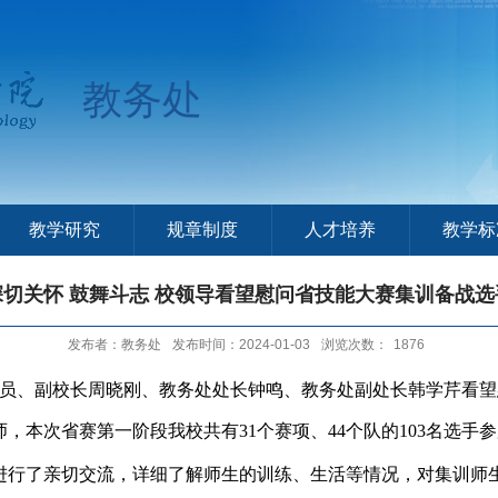
教务处
教学研究
规章制度
人才培养
教学标
深切关怀 鼓舞斗志 校领导看望慰问省技能大赛集训备战选
发布者：教务处
发布时间：2024-01-03
浏览次数：
1876
员、副校长周晓刚、教务处处长钟鸣、教务处副处长韩学芹看望
师，本次省赛第一阶段我校共有
31
个赛项、
44
个队的
103
名选手参
进行了亲切交流，详细了解师生的训练、生活等情况，对集训师