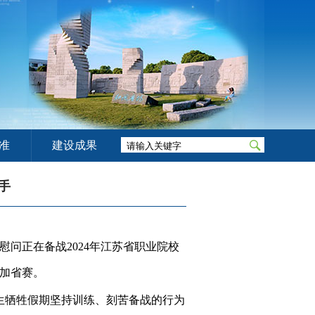
准
建设成果
手
慰问正在备战
2024
年江苏省职业院校
加省赛。
生牺牲假期坚持训练、刻苦备战的行为