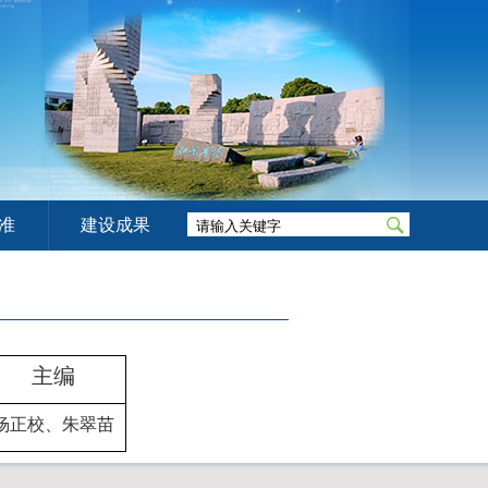
准
建设成果
主编
杨正校、朱翠苗