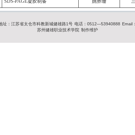
SDS-PAGE
凝胶制备
姚骅珊
地址：江苏省太仓市科教新城健雄路1号
电话：0512―53940888
Email
苏州健雄职业技术学院
制作维护