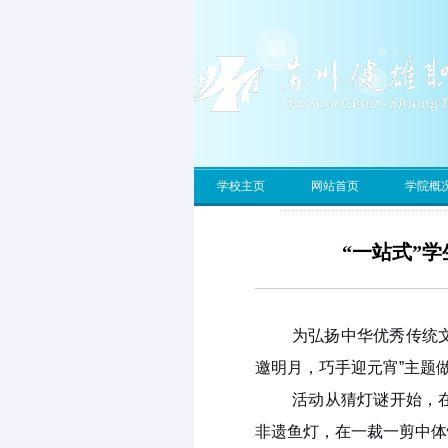
学校主页
网站首页
学院概
“一站式”
为弘扬中华优秀传统
邀明月，巧手迎元宵”主题
活动从
猜灯谜
开始，
非遗
鱼
灯，
在
一裁一剪中体