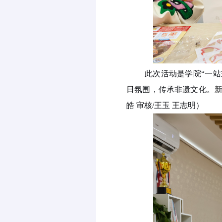
此次活动是学院
“一
日氛围，传承非遗文化。
皓
审核
/王玉
王志明）