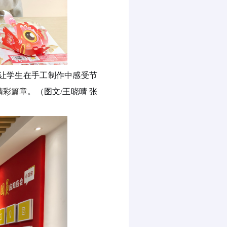
让学生
在手工制作中感受节
精彩篇章
。（图文
/
王晓晴
张