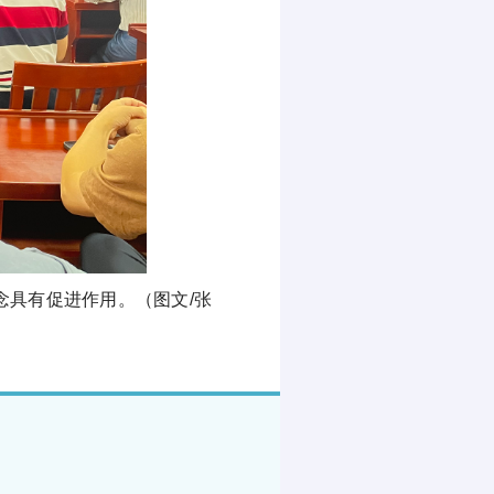
念
具有促进作用。（图文
/张