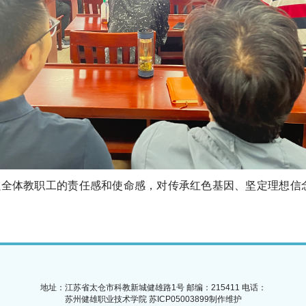
强
全体教职工
的责任感和使命感
，对
传承红色基因、坚定理想信
地址：江苏省太仓市科教新城健雄路1号
邮编：215411
电话：
苏州健雄职业技术学院 苏ICP05003899
制作维护