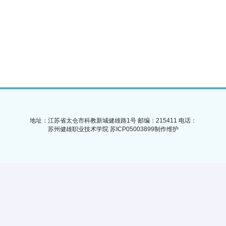
地址：江苏省太仓市科教新城健雄路1号
邮编：215411
电话：
苏州健雄职业技术学院 苏ICP05003899
制作维护