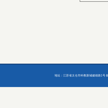
地址：江苏省太仓市科教新城健雄路1号 邮政编码