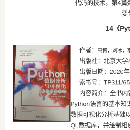
代码的技术。第
4
篇
要
14
《
Py
作者：
高博，刘冰，
出版社：北京大学
出版日期：
2020
年
索书号：
TP311/6
内容简介：全书内
Python
语言的基本知
数据可视化分析基础
QL
数据库，并绘制相