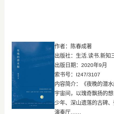
作者：陈春成著
出版社：生活
.
读书
.
新知
出版日期：
2020
年
9
月
索书号：
I247/3107
内容简介：《夜晚的潜水
宇宙间，以瑰奇飘扬的想
少年、深山遗落的古碑、
演奏厅……