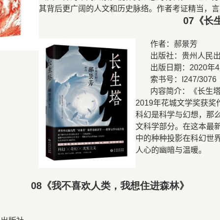
其背后更广阔的人文和历史脉络。作者考证精当，言
07
《长
作者：郝景
出版社：贵州人民
出版日期：
2020
年
4
索书号：
I247/3076
内容简介：《长生
2019
年花城文学奖获奖
科幻是科学与幻想，那
文科学部分。在这本最
中的种种投影在科幻世
人心的幽暗与温暖。
08
《我不喜欢人类，我想住进森林》
卢