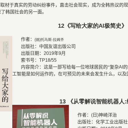
画取材于真实的劳动纠纷事件，直击社会现实，成为全韩热议的
现了韩国社会的另一面。
12
《写给大家的
AI
极简史》
作者：
(
德
)
托马斯
·
拉姆齐
出版社：中国友谊出版公司
出版日期：
2019
年
9
月
索书号：
TP18/55
内容简介：这是一部写给每一位地球居民的“复杂
AI
的
工智能是如何运作的，在可预见的未来会发生什么，以及
13
《从零解说智能机器人
:
作者：
(
日
)
神崎洋
出版社：化学工业出版社