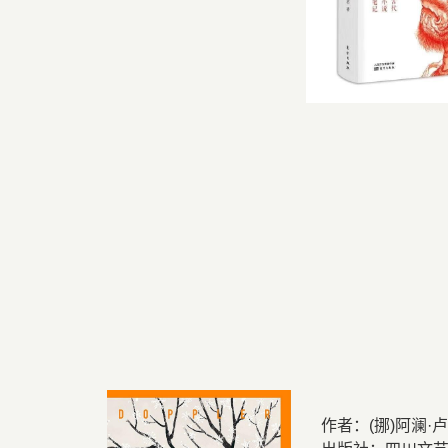
作者：
(
挪
)
阿澜
·