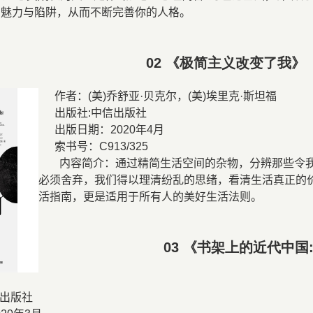
的魅力与陷阱，从而不断完善你的人格。
02
《极简主义改变了我》
作者：
(
美
)
乔舒亚
·
贝克尔，
(
美
)
埃里克
·
斯坦福
出版社
:
中信出版社
出版日期：
2020
年
4
月
索书号：
C913/325
内容简介：通过精简生活空间的杂物，分辨那些令
必须舍弃，我们得以理清纷乱的思绪，看清生活真正的
活指南，更是适用于所有人的美好生活法则。
03
《书架上的近代中国
兵
出版社