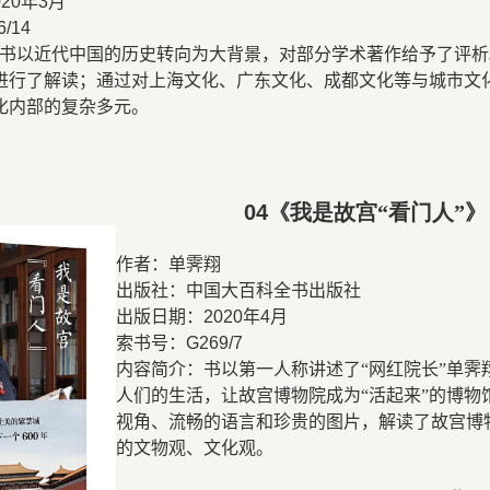
020
年
3
月
6/14
书以近代中国的历史转向为大背景，对部分学术著作给予了评析
进行了解读；通过对上海文化、广东文化、成都文化等与城市文
化内部的复杂多元。
04
《我是故宫“看门人”》
作者：单霁翔
出版社：中国大百科全书出版社
出版日期：
2020
年
4
月
索书号：
G269/7
内容简介：书以第一人称讲述了“网红院长”单
人们的生活，让故宫博物院成为“活起来”的博
视角、流畅的语言和珍贵的图片，解读了故宫博
的文物观、文化观。