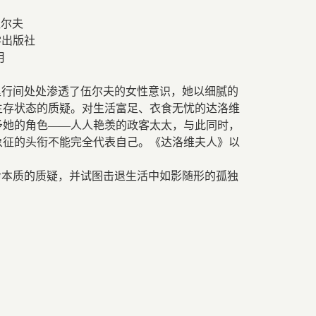
伍尔夫
学出版社
月
里行间处处渗透了伍尔夫的女性意识，她以细腻的
生存状态的质疑。对生活富足、衣食无忧的达洛维
予她的角色——人人艳羡的政客太太，与此同时，
象征的头衔不能完全代表自己。《达洛维夫人》以
命本质的质疑，并试图击退生活中如影随形的孤独