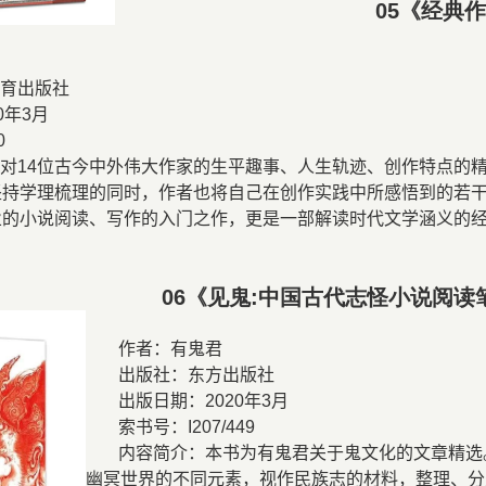
05
《经典
文轩
教育出版社
0
年
3
月
0
过对
14
位古今中外伟大作家的生平趣事、人生轨迹、创作特点的精彩
坚持学理梳理的同时，作者也将自己在创作实践中所感悟到的若
业的小说阅读、写作的入门之作，更是一部解读时代文学涵义的
06
《见鬼
:
中国古代志怪小说阅读
作者：有鬼君
出版社：东方出版社
出版日期：
2020
年
3
月
索书号：
I207/449
内容简介：本书为有鬼君关于鬼文化的文章精选
幽冥世界的不同元素，视作民族志的材料，整理、分