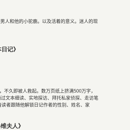
个男人和他的小驼鹿。以及活着的意义。迷人的现
本日记》
译
，不久即被人救起。数万页纸上挤满
500
万字，
通过文本细读、实地探访、拜托私家侦探、走访笔
请读者跟随他解锁日记作者的性别、姓名、家
洛维夫人》