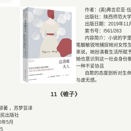
作者：
(
英
)
弗吉尼亚
·
出版社：陕西师范大
出版日期：
2019
年
11
索书号：
I561/263
内容简介：小说的字
笔触敏锐地捕捉她对女性
来说，她扮演着生活所赋
她也意识到这一社会身份
一种不妥协且
自欺的态度剖析对生
与虚无感。
11
《锥子》
圭硕著 ，苏梦芸译
人民出版社
0
年
5
月
55