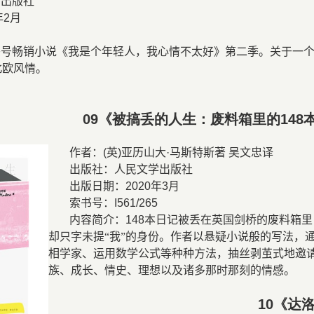
艺出版社
年
2
月
头号畅销小说《我是个年轻人，我心情不太好》第二季。关于一
北欧风情。
09
《被搞丢的人生：废料箱里的
148
作者：
(
英
)
亚历山大
·
马斯特斯著 吴文忠
出版社：人民文学出版社
出版日期：
2020
年
3
月
索书号：
I561/265
内容简介：
148
本日记被丢在英国剑桥的废料箱里
却只字未提“我”的身份。作者以悬疑小说般的写法，
相学家、运用数学公式等种种方法，抽丝剥茧式地邀
族、成长、情史、理想以及诸多那时那刻的情感。
10
《达