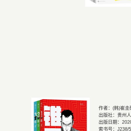
作者：
(
韩
)
崔
出版社：贵州
出版日期：
202
索书号：
J238/