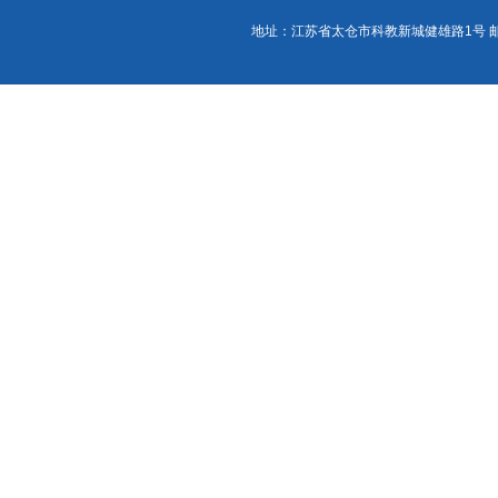
地址：江苏省太仓市科教新城健雄路1号 邮政编码