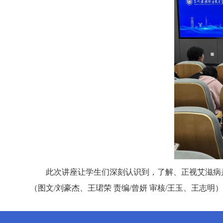
此次讲座让学生们深刻认识到，了解、正视艾滋病是
（图文/刘豪杰、王珺荣 责编/曾妍 审核/王玉、王志明）