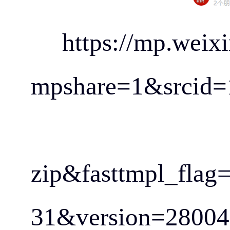
https://mp.we
mpshare=1&srcid=
zip&fasttmpl_flag
31&version=2800