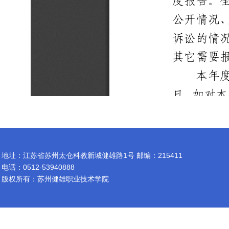
地址：江苏省苏州太仓科教新城健雄路1号 邮编：215411
电话：0512-53940888
版权所有：苏州健雄职业技术学院