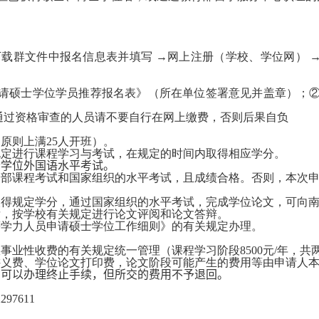
下载群文件中报名信息表并填写 →网上注册（学校、学位网） 
请硕士学位学员推荐报名表》（所在单位签署意见并盖章）；
通过资格审查的人员请不要自行在网上缴费，否则后果自负
（原则上满
25
人开班）。
规定进行课程学习与考试，在规定的时间内取得相应学分。
士学位外国语水平考试。
全部课程考试和国家组织的水平考试，且成绩合格。否则，本次
取得规定学分，通过国家组织的水平考试，完成学位论文，可向
后，按学校有关规定进行论文评阅和论文答辩。
等学力人员申请硕士学位工作细则》的有关规定办理。
政事业性收费的有关规定统一管理（课程学习阶段
8500
元
/
年，共
讲义费、学位论文打印费，论文阶段可能产生的费用等由申请人
，可以办理终止手续，但所交的费用不予退回。
2297611