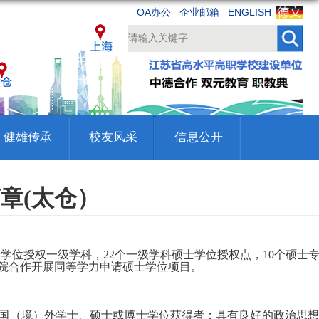
OA办公
企业邮箱
ENGLISH
健雄传承
校友风采
信息公开
章(太仓）
士学位授权一级学科，
22
个一级学科硕士学位授权点，
10
个硕士
院合作开展同等学力申请硕士学位项目。
国（境）外学士、硕士或博士学位获得者；具有良好的政治思想