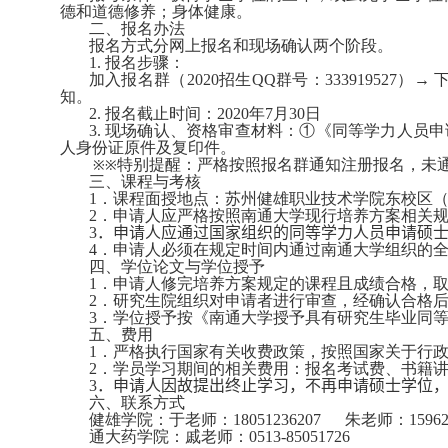
德和道德修养；身体健康。
二、报名办法
报名方式分网上报名和现场确认两个阶段。
1.
报名步骤：
加入报名群（
2020
招生
QQ
群号：
333919527
）→ 
知。
2.
报名截止时间：
2020
年
7
月
30
日
3.
现场确认、资格审查材料：①《同等学力人员申
人身份证原件及复印件。
特别提醒：严格按照报名群通知注册报名，未
※※
三、课程与考核
1
．课程面授地点：苏州健雄职业技术学院东校区
2
．申请人应严格按照南通大学现行培养方案相关
3
．
申请人应通过国家组织的同等学力人员申请硕
4
．申请人必须在规定时间内通过南通大学组织的
四、学位论文与学位授予
1
．申请人修完培养方案规定的课程且成绩合格，
2
．研究生院组织对申请者进行审查，经确认合格
3
．学位授予按《南通大学授予具有研究生毕业同
五、费用
1
．严格执行国家有关收费政策，按照国家关于行
2
．学员学习期间的相关费用：报名考试费、书籍
3
．
申请人因故提出终止学习，不再申请硕士学位
六、联系方式
健雄学院：于老师：
18051236207
朱老师：
1596
通大药学院：戚老师：
0513-85051726