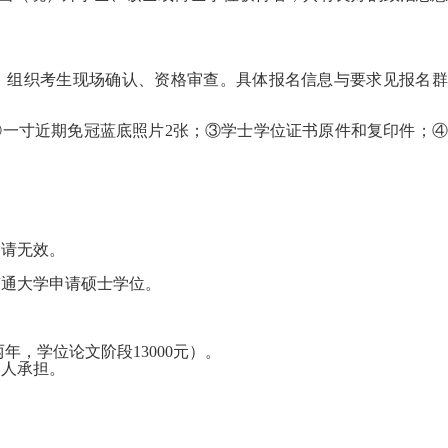
→ 组织考生现场确认、资格审查。具体报名信息与要求见报名
②一寸近期免冠蓝底照片
2
张；③学士学位证书原件和复印件；④
申请无效。
南通大学申请硕士学位。
两年，学位论文阶段
13000
元）。
本人承担。