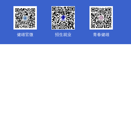
健雄官微
招生就业
青春健雄