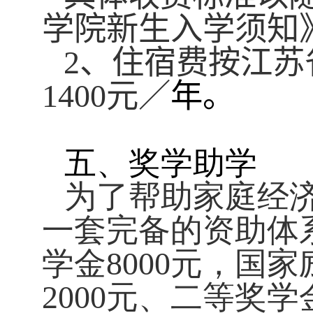
学院新生入学须知
2
、住宿费
按
江苏
1
4
00
元／
年
。
五、奖学助学
为了帮助家庭经
一套完备的资助体
学金
8000
元，国家
2000
元、二等奖学