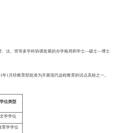
经、法、管等多学科协调发展的办学格局和学士—硕士—博士
01
年
1
月经教育部批准为开展现代远程教育的试点高校之一。
学位类型
文学学位
教育学学位