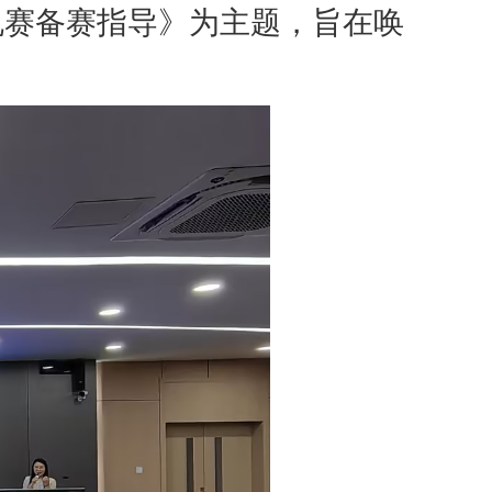
规赛备赛指导》为主题
，旨在
唤