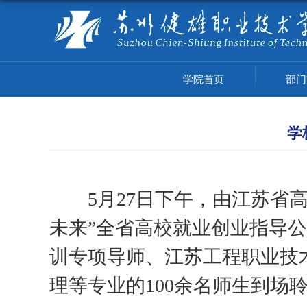
学院首页
部门
学
5
月
27
日下午，由江苏省
未来”全省高校就业创业指导
训专项导师、
江苏工程职业技
理
等专业的
100
余名师生到场