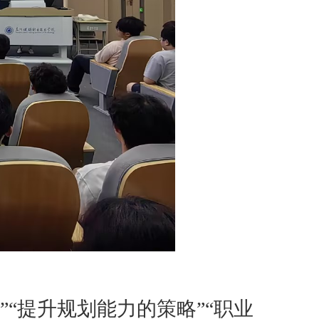
”“提升
规划能力
的策略
”
“
职业