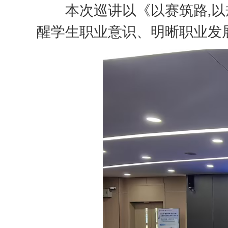
本次巡讲以《
以赛筑路
,
醒
学生
职业意识、
明晰职业发