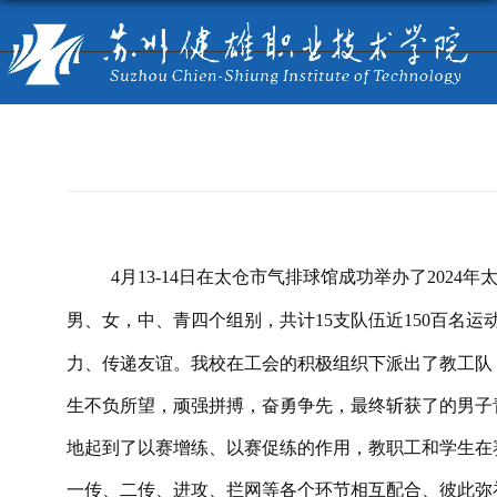
4
月
13-14
日在太仓市气排球馆成功举办了
2024
年太
男、女，中、青四个组别，共计
15
支队伍近
150
百名运
力、传递友谊。
我校在工会的积极组织下派出了教工队
生不负所望，顽强拼搏，奋勇争先，最终斩获了的男子
地起到了以赛增练、以赛促练的作用，教职工和学生在
一传、二传、进攻、拦网等各个环节相互配合、彼此弥