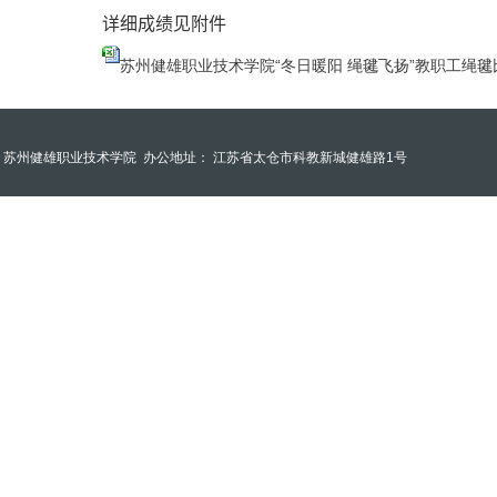
详细成绩见附件
苏州健雄职业技术学院“冬日暖阳 绳毽飞扬”教职工绳毽比赛
苏州健雄职业技术学院
办公地址： 江苏省太仓市科教新城健雄路1号